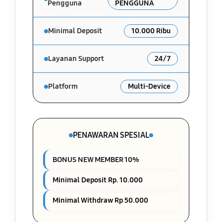
Pengguna
PENGGUNA
Minimal Deposit
10.000 Ribu
Layanan Support
24/7
Platform
Multi-Device
PENAWARAN SPESIAL
BONUS NEW MEMBER 10%
Minimal Deposit Rp. 10.000
Minimal Withdraw Rp 50.000