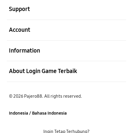
Support
Buka
Account
Buka
Information
Buka
About Login Game Terbaik
© 2026 Pajero88. All rights reserved.
Indonesia / Bahasa Indonesia
Ingin Tetap Terhubung?