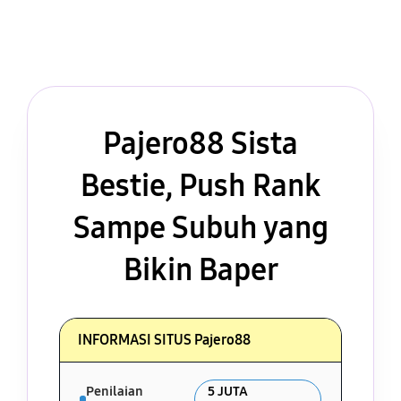
Pajero88 Sista
Bestie, Push Rank
Sampe Subuh yang
Bikin Baper
INFORMASI SITUS Pajero88
Penilaian
5 JUTA