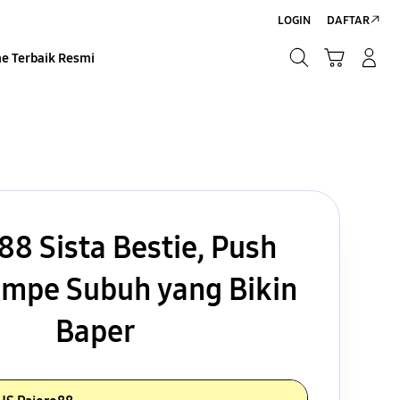
LOGIN
DAFTAR
Cari
Troli
Login/Sign-Up
e Terbaik Resmi
Cari
88 Sista Bestie, Push
mpe Subuh yang Bikin
Baper