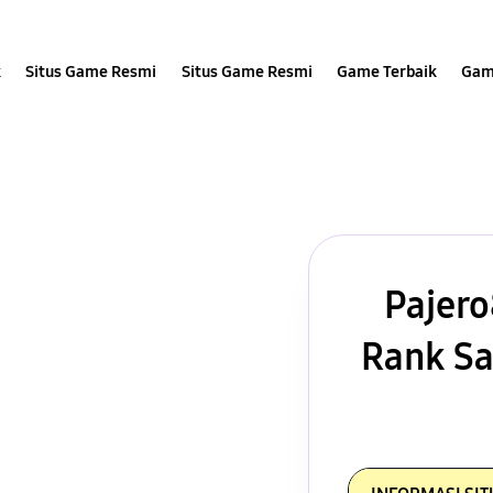
k
Situs Game Resmi
Situs Game Resmi
Game Terbaik
Gam
Pajero
Rank Sa