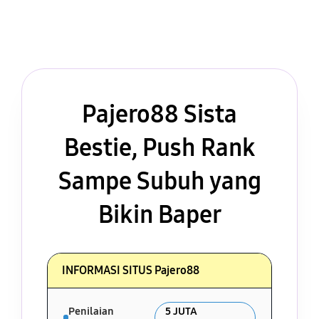
Pajero88 Sista
Bestie, Push Rank
Sampe Subuh yang
Bikin Baper
INFORMASI SITUS Pajero88
Penilaian
5 JUTA