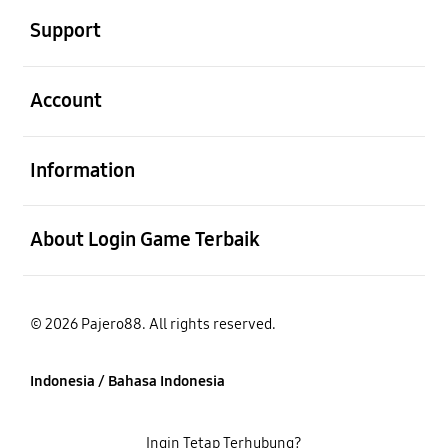
Support
Buka
Account
Buka
Information
Buka
About Login Game Terbaik
© 2026 Pajero88. All rights reserved.
Indonesia / Bahasa Indonesia
Ingin Tetap Terhubung?