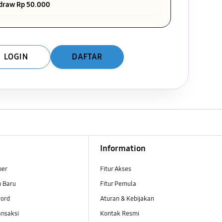
draw Rp 50.000
LOGIN
DAFTAR
Information
ber
Fitur Akses
n Baru
Fitur Pemula
ord
Aturan & Kebijakan
ansaksi
Kontak Resmi