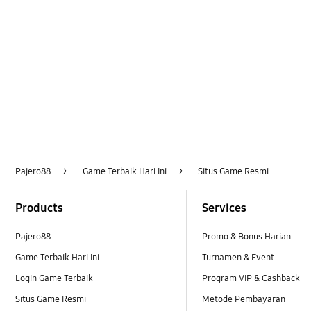
Layer Popup Close
Pajero88
>
Game Terbaik Hari Ini
>
Situs Game Resmi
Footer Navigation
Products
Services
Pajero88
Promo & Bonus Harian
Game Terbaik Hari Ini
Turnamen & Event
Login Game Terbaik
Program VIP & Cashback
Situs Game Resmi
Metode Pembayaran