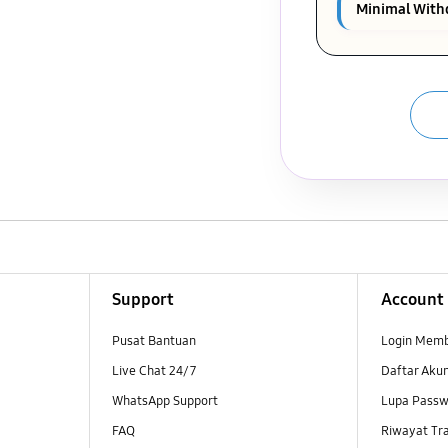
Minimal With
Support
Account
Pusat Bantuan
Login Mem
Live Chat 24/7
Daftar Aku
WhatsApp Support
Lupa Passw
FAQ
Riwayat Tr