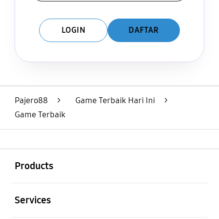
LOGIN
DAFTAR
Layer Popup Close
Pajero88
>
Game Terbaik Hari Ini
>
Game Terbaik
Buka
Footer Navigation
Products
Buka
Services
Buka